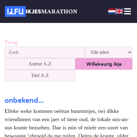
Terug
Willekeurig Ikje
Auteur
A-Z
Titel
A-Z
onbekend...
Elleke weke kommen oeënze buurmisjes, twì dikke
vriendinnen van een jaer of tiene oud, de lokale uus-an-
uus krante bezurhen. Dae is min of mieër een soort van
hewoonte ‘ehroeid da me ruilen. Oeëns de krante, ulder