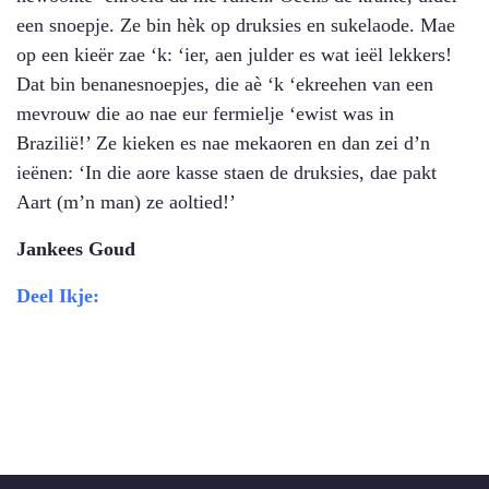
een snoepje. Ze bin hèk op druksies en sukelaode. Mae
op een kieër zae ‘k: ‘ier, aen julder es wat ieël lekkers!
Dat bin benanesnoepjes, die aè ‘k ‘ekreehen van een
mevrouw die ao nae eur fermielje ‘ewist was in
Brazilië!’ Ze kieken es nae mekaoren en dan zei d’n
ieënen: ‘In die aore kasse staen de druksies, dae pakt
Aart (m’n man) ze aoltied!’
Jankees Goud
Deel Ikje: